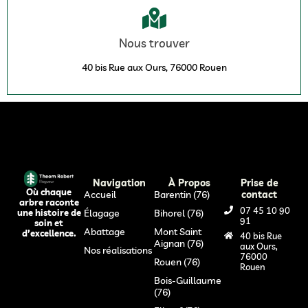
Nous trouver
40 bis Rue aux Ours, 76000 Rouen
Navigation
À Propos
Prise de
Où chaque
Accueil
Barentin (76)
contact
arbre raconte
07 45 10 90
Élagage
Bihorel (76)
une histoire de
91
soin et
Abattage
Mont Saint
d’excellence.
40 bis Rue
Aignan (76)
aux Ours,
Nos réalisations
76000
Rouen (76)
Rouen
Bois-Guillaume
(76)