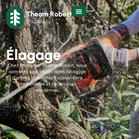
Élagage
Chez Monsieur Theom Robert, nous
sommes spécialisés dans l’élagage
d’arbres, combinant savoir-faire
traditionnel et techniques
modernes.