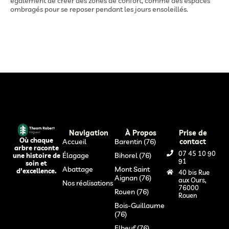
également de créer des zones de confort, comme des espaces
ombragés pour se reposer pendant les jours ensoleillés.
Navigation
À Propos
Prise de
Où chaque
Accueil
Barentin (76)
contact
arbre raconte
07 45 10 90
Élagage
Bihorel (76)
une histoire de
91
soin et
Abattage
Mont Saint
d’excellence.
40 bis Rue
Aignan (76)
aux Ours,
Nos réalisations
76000
Rouen (76)
Rouen
Bois-Guillaume
(76)
Elbeuf (76)