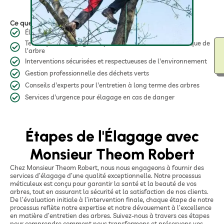
Ce que nous offrons en Élagage
Élagage sur mesure pour tous types d'arbres
Techniques d'élagage adaptées à la santé et à l'esthétique de
l'arbre
Interventions sécurisées et respectueuses de l'environnement
Gestion professionnelle des déchets verts
Conseils d'experts pour l'entretien à long terme des arbres
Services d'urgence pour élagage en cas de danger
Étapes de l'Élagage avec
Monsieur Theom Robert
Chez Monsieur Theom Robert, nous nous engageons à fournir des
services d’élagage d’une qualité exceptionnelle. Notre processus
méticuleux est conçu pour garantir la santé et la beauté de vos
arbres, tout en assurant la sécurité et la satisfaction de nos clients.
De l’évaluation initiale à l’intervention finale, chaque étape de notre
processus reflète notre expertise et notre dévouement à l’excellence
en matière d’entretien des arbres. Suivez-nous à travers ces étapes
pour comprendre comment nous transformons et préservons vos