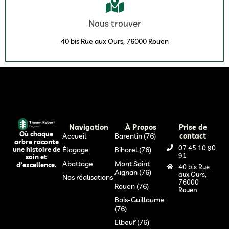
Nous trouver
40 bis Rue aux Ours, 76000 Rouen
Navigation
À Propos
Prise de
Où chaque
Accueil
Barentin (76)
contact
arbre raconte
07 45 10 90
Élagage
Bihorel (76)
une histoire de
91
soin et
Abattage
Mont Saint
d’excellence.
40 bis Rue
Aignan (76)
aux Ours,
Nos réalisations
76000
Rouen (76)
Rouen
Bois-Guillaume
(76)
Elbeuf (76)