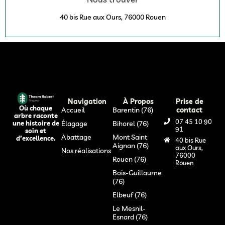
40 bis Rue aux Ours, 76000 Rouen
Navigation
À Propos
Prise de
Où chaque
Accueil
Barentin (76)
contact
arbre raconte
07 45 10 90
Élagage
Bihorel (76)
une histoire de
91
soin et
Abattage
Mont Saint
d’excellence.
40 bis Rue
Aignan (76)
aux Ours,
Nos réalisations
76000
Rouen (76)
Rouen
Bois-Guillaume
(76)
Elbeuf (76)
Le Mesnil-
Esnard (76)