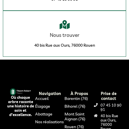
Nous trouver
40 bis Rue aux Ours, 76000 Rouen
Navigation
À Propos
Prise de
Où chaque
Accueil
Barentin (76)
contact
arbre raconte
07 45 10 90
Élagage
Bihorel (76)
une histoire de
91
soin et
Abattage
Mont Saint
d’excellence.
40 bis Rue
Aignan (76)
aux Ours,
Nos réalisations
76000
Rouen (76)
Rouen