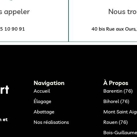
 appeler
Nous tro
5 10 90 91
40 bis Rue aux Ours
Navigation
À Propos
Accueil
Barentin (76)
Élagage
Bihorel (76)
Abattage
Mont Saint Aig
n et
Nos réalisations
Rouen (76)
Bois-Guillaume