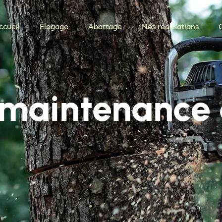
ccueil
Élagage
Abattage
Nos réalisations
 maintenance 