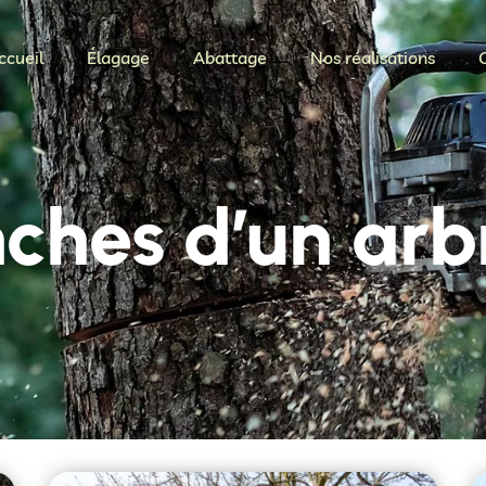
ccueil
Élagage
Abattage
Nos réalisations
nches d’un ar