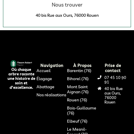
Nous trouver
40 bis Rue aux Ours, 76000 Rouen
Navigation
À Propos
Prise de
Où chaque
Accueil
Barentin (76)
contact
arbre raconte
07 45 10 90
Élagage
Bihorel (76)
une histoire de
91
soin et
Abattage
Mont Saint
d’excellence.
40 bis Rue
Aignan (76)
aux Ours,
Nos réalisations
76000
Rouen (76)
Rouen
Bois-Guillaume
(76)
Elbeuf (76)
Le Mesnil-