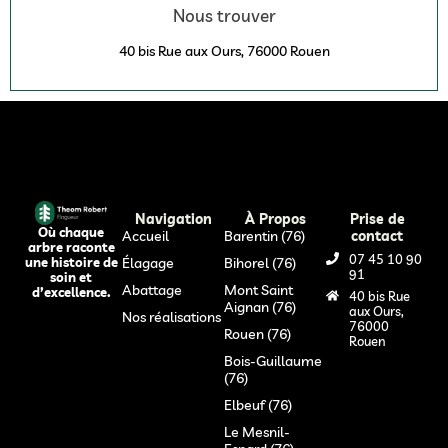
Nous trouver
40 bis Rue aux Ours, 76000 Rouen
Navigation
À Propos
Prise de
Où chaque
Accueil
Barentin (76)
contact
arbre raconte
07 45 10 90
Élagage
Bihorel (76)
une histoire de
91
soin et
Abattage
Mont Saint
d’excellence.
40 bis Rue
Aignan (76)
aux Ours,
Nos réalisations
76000
Rouen (76)
Rouen
Bois-Guillaume
(76)
Elbeuf (76)
Le Mesnil-