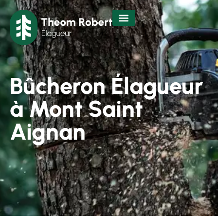
Bûcheron Élagueur
à Mont Saint
Aignan