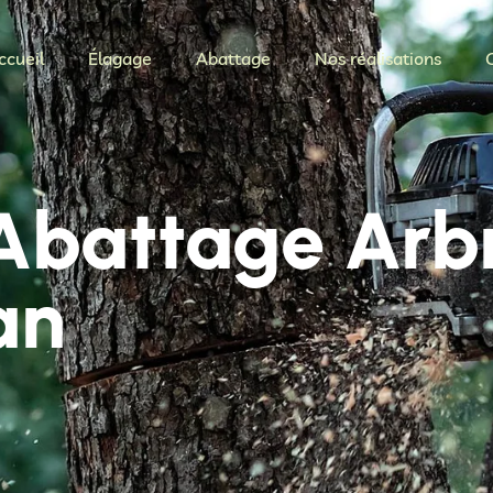
ccueil
Élagage
Abattage
Nos réalisations
 Abattage Arb
an