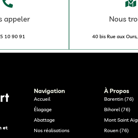
 appeler
Nous tro
5 10 90 91
40 bis Rue aux Ours
Navigation
À Propos
Accueil
Barentin (76)
Élagage
Bihorel (76)
Abattage
Mont Saint Aig
n et
Nos réalisations
Rouen (76)